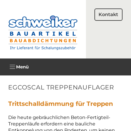
Zum
Inhalt
Kontakt
springen
Menü
EGCOSCAL TREPPENAUFLAGER
Trittschalldämmung für Treppen
Die heute gebräuchlichen Beton-Fertigteil-
Treppenläufe erfordern eine bauliche
Entkoppelung von den Podesten, um keinen