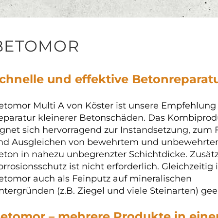
BETOMOR
chnelle und effektive Betonreparat
etomor Multi A von Köster ist unsere Empfehlung 
eparatur kleinerer Betonschäden. Das Kombi­prod
ignet sich hervorragend zur Instandsetzung, zum F
nd Ausgleichen von bewehrtem und unbewehrt
eton in nahezu unbegrenzter Schichtdicke. Zusätz
rrosions­schutz ist nicht erforderlich. Gleichzeitig i
etomor auch als Feinputz auf mineralischen
ntergründen (z.B. Ziegel und viele Steinarten) gee
etomor – mehrere Produkte in ein