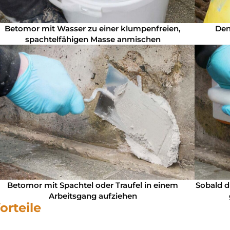
Betomor mit Wasser zu einer klumpenfreien,
Den
spachtelfähigen Masse anmischen
Betomor mit Spachtel oder Traufel in einem
Sobald d
Arbeitsgang aufziehen
orteile