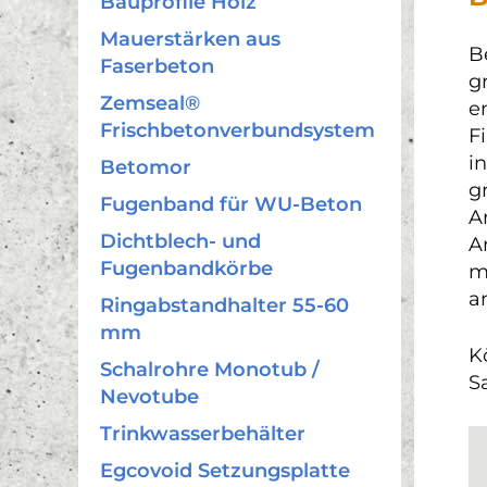
Bauprofile Holz
Mauerstärken aus
B
Faserbeton
g
Zemseal®
e
Frischbetonverbundsystem
F
i
Betomor
g
Fugenband für WU-Beton
A
Dichtblech- und
A
Fugenbandkörbe
m
a
Ringabstandhalter 55-60
mm
K
Schalrohre Monotub /
S
Nevotube
Trinkwasserbehälter
Egcovoid Setzungsplatte