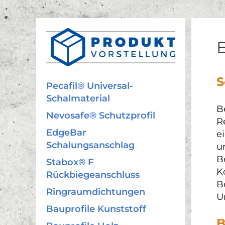
S
Pecafil® Universal-
Schalmaterial
B
Nevosafe® Schutzprofil
R
EdgeBar
e
Schalungsanschlag
u
B
Stabox® F
Ko
Rückbiegeanschluss
B
Ringraumdichtungen
U
Bauprofile Kunststoff
B