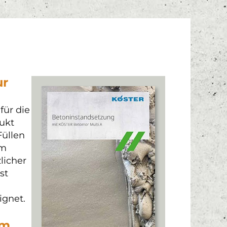
ur
für die
ukt
üllen
em
licher
st
ignet.
em