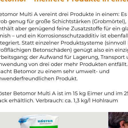
etomor Multi A vereint drei Produkte in einem: Es 
rob genug für große Schichtstärken (Grobmörtel),
nthält aber genügend feine Zusatzstoffe für ein gl
inish – und ein Korrosionsschutzadditiv ist ebenfal
ntegriert. Statt einzelner Produktsysteme (sinnvoll 
roßflächigen Betonschäden) genügt also ein einzi
rbeitsgang; der Aufwand für Lagerung, Transport
nwendung von drei oder mehr Produkten entfällt
acht Betomor zu einem sehr umwelt- und
nwenderfreundlichen Produkt.
öster Betomor Multi A ist im 15 kg Eimer und im 2
ack erhältlich. Verbrauch: ca. 1,3 kg/l Hohlraum