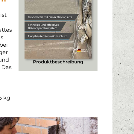
ist
attes
ls
bei
ger
 und
Produktbeschreibung
. Das
5 kg